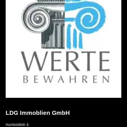
LDG Immoblien GmbH
Humboldtstr. 6